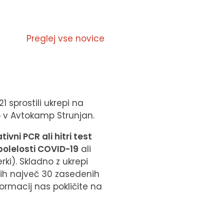
Preglej vse novice
 sprostili ukrepi na
 v Avtokamp Strunjan.
ivni PCR ali hitri test
bolelosti COVID-19
ali
rki). Skladno z ukrepi
nih največ 30 zasedenih
ormacij nas pokličite na