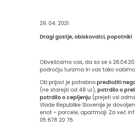
29. 04. 2021
Dragi gostje, obiskovalci, popotniki
Obveščamo vas, da so se s 26.04.2021
področju turizma in vas tako vabimo
Ob prijavi je potrebno
predložiti negat
(ne starejši od 48 ur),
potrdilo o pre
potrdilo o cepljenju
(prejeti vsi odme
Vlade Republike Slovenije je dovolje
enot – parcele, apartmaji. Za več inf
05 678 20 76.